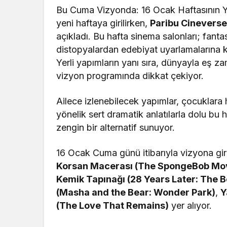
Bu Cuma Vizyonda: 16 Ocak Haftasının Ye
yeni haftaya girilirken,
Paribu Cinevers
açıkladı. Bu hafta sinema salonları; fant
distopyalardan edebiyat uyarlamalarına ka
Yerli yapımların yanı sıra, dünyayla eş z
vizyon programında dikkat çekiyor.
Ailece izlenebilecek yapımlar, çocuklara 
yönelik sert dramatik anlatılarla dolu bu 
zengin bir alternatif sunuyor.
16 Ocak Cuma günü itibarıyla vizyona gir
Korsan Macerası (The SpongeBob Mov
Kemik Tapınağı (28 Years Later: The 
(Masha and the Bear: Wonder Park)
,
Y
(The Love That Remains)
yer alıyor.