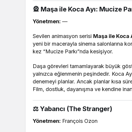
🎡 Maşa ile Koca Ayı: Mucize Pa
Yönetmen:
—
Sevilen animasyon serisi
Maşa ile Koca 
yeni bir macerayla sinema salonlarına ko
kez “Mucize Parkı”nda kesişiyor.
Daşa görevleri tamamlayarak büyük göste
yalnızca eğlenmenin peşindedir. Koca Ayı i
denemeyi planlar. Ancak planlar kısa süre
Film, dostluk, dayanışma ve kendine inanma
⚖️ Yabancı (The Stranger)
Yönetmen:
François Ozon