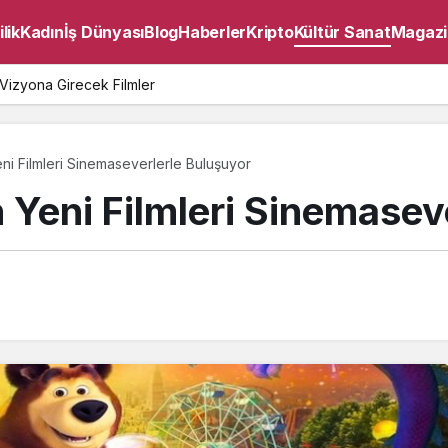
lik
Kadın
İş Dünyası
Blog
Haberler
Kripto
Kültür Sanat
Magazi
Vizyona Girecek Filmler
ni Filmleri Sinemaseverlerle Buluşuyor
 Yeni Filmleri Sinemasev