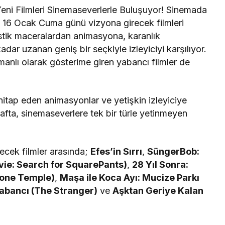
ni Filmleri Sinemaseverlerle Buluşuyor! Sinemada
e
16 Ocak Cuma günü vizyona girecek filmleri
astik maceralardan animasyona, karanlık
dar uzanan geniş bir seçkiyle izleyiciyi karşılıyor.
amanlı olarak gösterime giren yabancı filmler de
hitap eden animasyonlar ve yetişkin izleyiciye
hafta, sinemaseverlere tek bir türle yetinmeyen
ecek filmler arasında;
Efes’in Sırrı
,
SüngerBob:
ie: Search for SquarePants)
,
28 Yıl Sonra:
Bone Temple)
,
Maşa ile Koca Ayı: Mucize Parkı
abancı (The Stranger)
ve
Aşktan Geriye Kalan