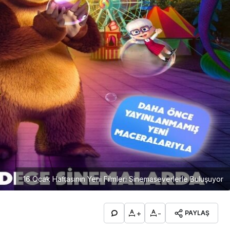
16 Ocak Haftasının Yeni Filmleri Sinemaseverlerle Buluşuyor
+
-
PAYLAŞ