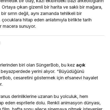
lenmedik bir olay, kazı ekibindeki bazı arkeologların
Ortaya çıkan gizemli bir harita ve saklı bir mağara,
ir sırrın değil, aynı zamanda tehlikeli bir
çocuklara hitap eden anlatımıyla birlikte tarih
ir macera sunuyor.
ı
lerinden biri olan SüngerBob, bu kez
açık
e beyazperdede yerini alıyor. “Büyüdüğünü
rBob, cesaretini göstermek için efsanevi hayalet
r.
anus derinliklerine uzanan bu yolculuk, hem
tap eden esprilerle dolu. Renkli animasyon dünyası,
e film, hafta sonu ailece sinemaya gitmek isteyenler