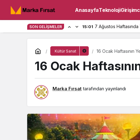
Anasayfa
Teknoloji
Girişimci
7 Ağustos Haftasında 
15:01
SON GELIŞMELER
16 Ocak Haftasının Ye
Kültür Sanat
16 Ocak Haftasının
Marka Fırsat
tarafından yayınlandı