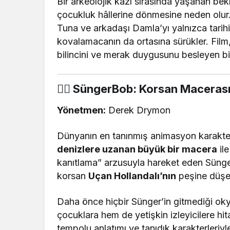
Bir arkeolojik kazı sırasında yaşanan bek
çocukluk hâllerine dönmesine neden olur. 
Tuna ve arkadaşı Damla’yı yalnızca tarihi b
kovalamacanın da ortasına sürükler. Film, 
bilincini ve merak duygusunu besleyen b
🏴‍☠️ SüngerBob: Korsan Maceras
Yönetmen:
Derek Drymon
Dünyanın en tanınmış animasyon karakter
denizlere uzanan büyük bir macera
il
kanıtlama” arzusuyla hareket eden Sünge
korsan
Uçan Hollandalı’nın
peşine düşe
Daha önce hiçbir Sünger’in gitmediği oky
çocuklara hem de yetişkin izleyicilere hi
tempolu anlatımı ve tanıdık karakterleriyl