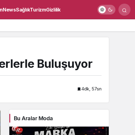
n
News
Sağlık
Turizm
Gizlilik
erlerle Buluşuyor
4dk, 57sn
Bu Aralar Moda