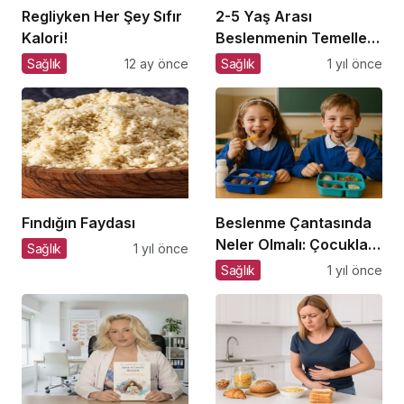
Regliyken Her Şey Sıfır
2-5 Yaş Arası
Kalori!
Beslenmenin Temelleri:
Okul Öncesi Dönemde
Sağlık
12 ay önce
Sağlık
1 yıl önce
Sağlıklı Adımlar
Fındığın Faydası
Beslenme Çantasında
Neler Olmalı: Çocuklar
Sağlık
1 yıl önce
İçin Lezzetli ve Dengeli
Sağlık
1 yıl önce
Alternatifler