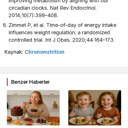
improving metabolism by aligning with our
circadian clocks. Nat Rev Endocrinol.
2014;10(7):399–408.
Zimmet P, et al. Time-of-day of energy intake
influences weight regulation: a randomized
controlled trial. Int J Obes. 2020;44:164–173.
Kaynak:
Chrononutrition
Benzer Haberler