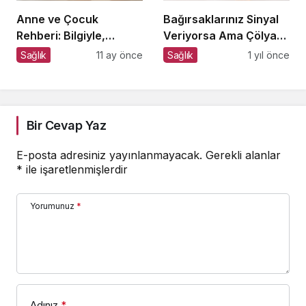
Anne ve Çocuk
Bağırsaklarınız Sinyal
Rehberi: Bilgiyle,
Veriyorsa Ama Çölyak
Sevgiyle, Güvenle
Değilseniz
Sağlık
11 ay önce
Sağlık
1 yıl önce
Bir Cevap Yaz
E-posta adresiniz yayınlanmayacak.
Gerekli alanlar
*
ile işaretlenmişlerdir
Yorumunuz
*
Adınız
*