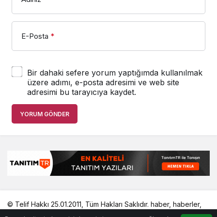
E-Posta
*
Bir dahaki sefere yorum yaptığımda kullanılmak
üzere adımı, e-posta adresimi ve web site
adresimi bu tarayıcıya kaydet.
YORUM GÖNDER
© Telif Hakkı 25.01.2011, Tüm Hakları Saklıdır.
haber
,
haberler
,
gezilecek yerler
,
en iyiler listesi
,
bihaber
,
startup
,
sağlıklı
,