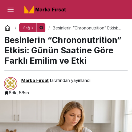
Besinlerin “Chrononutrition” Etkisi: Günün
Saatine Göre Farklı Emilim ve Etki
Yorum Yap
Besinlerin “Chrononutrition” Etkisi:
Sağlık
Günün Saatine Göre Farklı Emilim ve
Besinlerin “Chrononutrition”
Etki
Etkisi: Günün Saatine Göre
Farklı Emilim ve Etki
Marka Fırsat
tarafından yayınlandı
6dk, 58sn