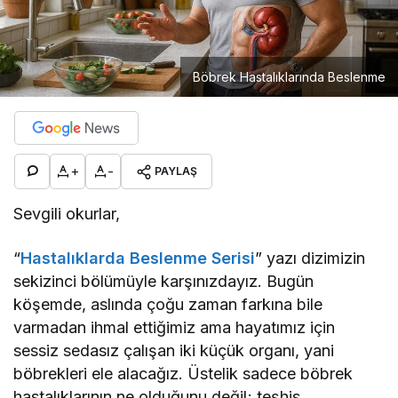
Böbrek Hastalıklarında Beslenme
+
-
PAYLAŞ
Sevgili okurlar,
“
Hastalıklarda Beslenme Serisi
” yazı dizimizin
sekizinci bölümüyle karşınızdayız. Bugün
köşemde, aslında çoğu zaman farkına bile
varmadan ihmal ettiğimiz ama hayatımız için
sessiz sedasız çalışan iki küçük organı, yani
böbrekleri ele alacağız. Üstelik sadece böbrek
hastalıklarının ne olduğunu değil; teşhis