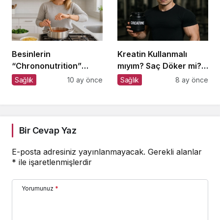
Besinlerin
Kreatin Kullanmalı
“Chrononutrition”
mıyım? Saç Döker mi?
Etkisi: Günün Saatine
Ne Zaman Alınmalı?
Sağlık
10 ay önce
Sağlık
8 ay önce
Göre Farklı Emilim ve
Etki
Bir Cevap Yaz
E-posta adresiniz yayınlanmayacak.
Gerekli alanlar
*
ile işaretlenmişlerdir
Yorumunuz
*