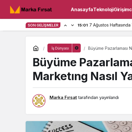
Anasayfa
Teknoloji
Girişimci
7 Ağustos Haftasında 
15:01
SON GELIŞMELER
Büyüme Pazarlaması Ne
İş Dünyası
Büyüme Pazarlama
Marketıng Nasıl Ya
Marka Fırsat
tarafından yayınlandı