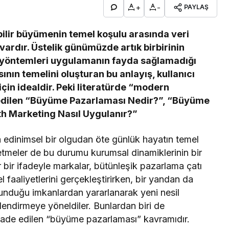
+
-
PAYLAŞ
ebilir büyümenin temel koşulu arasında veri
 vardır. Üstelik günümüzde artık birbirinin
yöntemleri uygulamanın fayda sağlamadığı
nın temelini oluşturan bu anlayış, kullanıcı
için idealdir. Peki literatürde “modern
 edilen “Büyüme Pazarlaması Nedir?”, “Büyüme
h Marketing Nasıl Uygulanır?”
a edinimsel bir olgudan öte günlük hayatın temel
tmeler de bu durumu kurumsal dinamiklerinin bir
r bir ifadeyle markalar, bütünleşik pazarlama çatı
 faaliyetlerini gerçekleştirirken, bir yandan da
sunduğu imkanlardan yararlanarak yeni nesil
endirmeye yöneldiler. Bunlardan biri de
fade edilen “büyüme pazarlaması” kavramıdır.