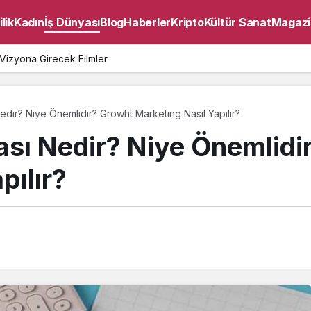
lik
Kadın
İş Dünyası
Blog
Haberler
Kripto
Kültür Sanat
Magazi
Vizyona Girecek Filmler
dir? Niye Önemlidir? Growht Marketıng Nasıl Yapılır?
sı Nedir? Niye Önemlidi
pılır?