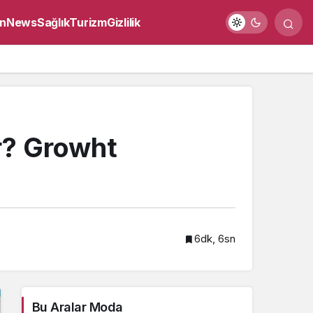
n
News
Sağlık
Turizm
Gizlilik
r? Growht
6dk, 6sn
Bu Aralar Moda