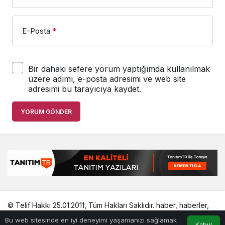
E-Posta
*
Bir dahaki sefere yorum yaptığımda kullanılmak
üzere adımı, e-posta adresimi ve web site
adresimi bu tarayıcıya kaydet.
YORUM GÖNDER
© Telif Hakkı 25.01.2011, Tüm Hakları Saklıdır.
haber
,
haberler
,
gezilecek yerler
,
en iyiler listesi
,
bihaber
,
startup
,
sağlıklı
,
Bu web sitesinde en iyi deneyimi yaşamanızı sağlamak
eshaber
,
kadın
,
habertr
Kabul