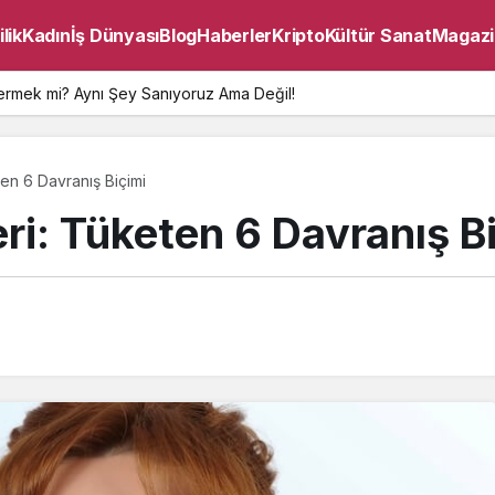
lik
Kadın
İş Dünyası
Blog
Haberler
Kripto
Kültür Sanat
Magazi
ermek mi? Aynı Şey Sanıyoruz Ama Değil!
keten 6 Davranış Biçimi
ileri: Tüketen 6 Davranış B