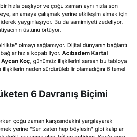
ir hızla başlıyor ve çoğu zaman aynı hızla son
meye, anlamaya çalışmak yerine etkileşim almak için
 giderek yaygınlaşıyor. Bu da samimiyeti zedeliyor,
tiyacının üstünü örtüyor.
birlikte” olmayı sağlamıyor. Dijital dünyanın bağlantı
 bağlar hızla kopabiliyor.
Acıbadem Kartal
g Aycan Koç
, günümüz ilişkilerini sarsan bu tabloya
ilişkilerin neden sürdürülebilir olamadığını 6 temel
: Tüketen 6 Davranış Biçimi
erken çoğu zaman karşısındakini yargılayarak
ek yerine “Sen zaten hep böylesin” gibi kalıplar
lı değil, savunma alanı hâline getiriyor. Koç’a göre,