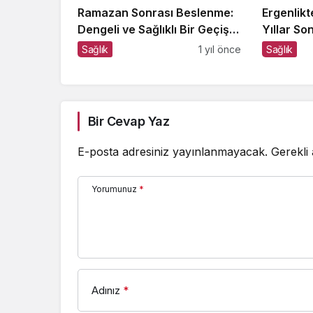
Ramazan Sonrası Beslenme:
Ergenlik
Dengeli ve Sağlıklı Bir Geçiş
Yıllar So
İçin İpuçları
Ediyorsa 
Sağlık
1 yıl önce
Sağlık
Bir Cevap Yaz
E-posta adresiniz yayınlanmayacak.
Gerekli
Yorumunuz
*
Adınız
*