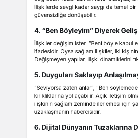
İlişkilerde sevgi kadar saygı da temel bir i
güvensizliğe dönüşebilir.
4.
“Ben Böyleyim” Diyerek Geli
İlişkiler değişim ister. “Beni böyle kabul
ifadesidir. Oysa sağlam ilişkiler, iki kişin
Değişmeyen yapılar, ilişki dinamiklerini tı
5.
Duyguları Saklayıp Anlaşılma
“Seviyorsa zaten anlar”, “Ben söylemeden
kırıklıklarına yol açabilir. Açık iletişim 
ilişkinin sağlam zeminde ilerlemesi için ş
uzaklaşmanın habercisidir.
6.
Dijital Dünyanın Tuzaklarına