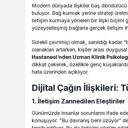
Modern dünyada ilişkiler baş döndürücü b
buluyor. Bağ kurmak yerine strateji üret
iletişim kurmaya yönelen bir ilişki biçimi
yüzeyselleşmiş bağlarla gerçek iletişim ih
Sürekli çevrimiçi olmak, sanıldığı kadar “
olanakları artarken, kişiler arası duygusal
Hastanesi’nden Uzman Klinik Psikolo
dikkat çekerek, özellikle genç kuşaklarda 
hata üzerinden açıklıyor.
Dijital Çağın İlişkileri
1.
İletişim Zannedilen Eleştiriler
Günümüzde insanlar sorunlarını ifade ed
konuşuyor. “Bu davranış beni üzüyor” dem
tercih ediliyor. Bu da iletişimi çözüm odak