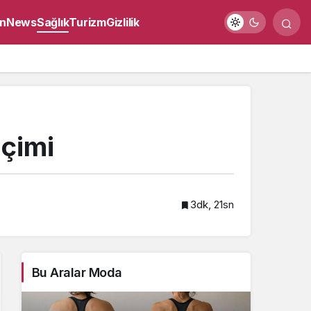
n
News
Sağlık
Turizm
Gizlilik
içimi
3dk, 21sn
Bu Aralar Moda