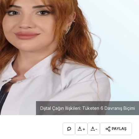
Dijital Çağın İlişkileri: Tüketen 6 Davranış Biçimi
+
-
PAYLAŞ