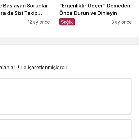
te Başlayan Sorunlar
“Ergenliktir Geçer” Demeden
nra da Sizi Takip
Önce Durun ve Dinleyin
Dikkat!
12 ay önce
Sağlık
3 ay önce
 alanlar
*
ile işaretlenmişlerdir