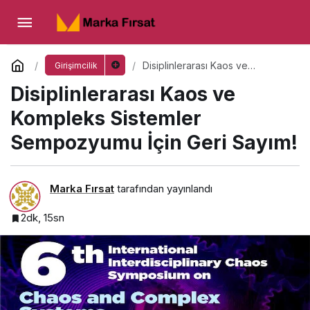
Disiplinlerarası Kaos ve Kompleks Sistemler
Sempozyumu İçin Geri Sayım!
Yorum Yap
Disiplinlerarası Kaos ve
Girişimcilik
Kompleks Sistemler
Disiplinlerarası Kaos ve
Sempozyumu İçin Geri Sayım!
Kompleks Sistemler
Sempozyumu İçin Geri Sayım!
Marka Fırsat
tarafından yayınlandı
2dk, 15sn