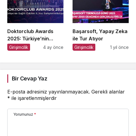
Doktorclub Awards
Başarsoft, Yapay Zeka
2025: Türkiye’nin
ile Tur Atıyor
Sağlık Ödülleri 9. Kez
Girişimcilik
4 ay önce
Girişimcilik
1 yıl önce
Sahiplerini Buluyor
Bir Cevap Yaz
E-posta adresiniz yayınlanmayacak.
Gerekli alanlar
*
ile işaretlenmişlerdir
Yorumunuz
*