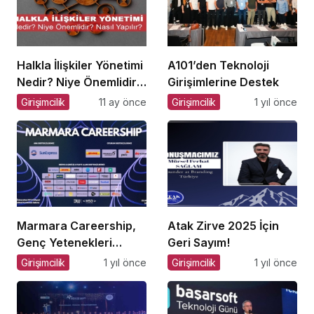
Halkla İlişkiler Yönetimi
A101’den Teknoloji
Nedir? Niye Önemlidir?
Girişimlerine Destek
Halkla İlişkiler Yönetimi
Girişimcilik
11 ay önce
Girişimcilik
1 yıl önce
Nasıl Yapılır?
Marmara Careership,
Atak Zirve 2025 İçin
Genç Yetenekleri
Geri Sayım!
Geleceğin İş
Girişimcilik
1 yıl önce
Girişimcilik
1 yıl önce
Dünyasıyla
Buluşturuyor!