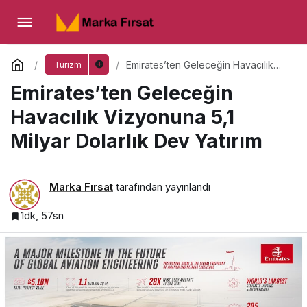
Emirates’ten Geleceğin Havacılık Vizyonuna
5,1 Milyar Dolarlık Dev Yatırım
Yorum Yap
Emirates’ten Geleceğin Havacılık
Turizm
Vizyonuna 5,1 Milyar Dolarlık Dev
Emirates’ten Geleceğin
Yatırım
Havacılık Vizyonuna 5,1
Milyar Dolarlık Dev Yatırım
Marka Fırsat
tarafından yayınlandı
1dk, 57sn