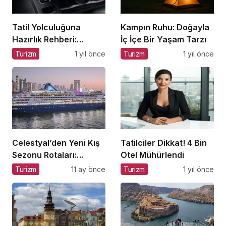
Tatil Yolculuğuna
Kampın Ruhu: Doğayla
Hazırlık Rehberi:
İç İçe Bir Yaşam Tarzı
Aracınız İçin Almanız
Turizm
1 yıl önce
Turizm
1 yıl önce
Gereken 7 Temel
Önlem!
Celestyal’den Yeni Kış
Tatilciler Dikkat! 4 Bin
Sezonu Rotaları:
Otel Mühürlendi
Atina’dan Cidde’ye
Turizm
11 ay önce
Turizm
1 yıl önce
Yolculuk