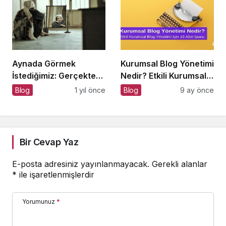
Aynada Görmek
Kurumsal Blog Yönetimi
İstediğimiz: Gerçekten
Nedir? Etkili Kurumsal
Kimiz?
Blog Yönetimi için 10
Blog
1 yıl önce
Blog
9 ay önce
Altın İpucu
Bir Cevap Yaz
E-posta adresiniz yayınlanmayacak.
Gerekli alanlar
*
ile işaretlenmişlerdir
Yorumunuz
*