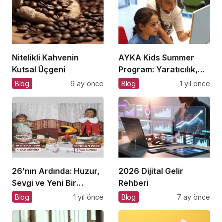
Nitelikli Kahvenin
AYKA Kids Summer
Kutsal Üçgeni
Program: Yaratıcılık,
Disiplin ve İngilizce Bir
Blog
9 ay önce
Blog
1 yıl önce
Arada!
26’nın Ardında: Huzur,
2026 Dijital Gelir
Sevgi ve Yeni Bir
Rehberi
Başlangıç
Blog
1 yıl önce
Blog
7 ay önce