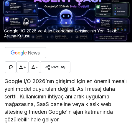
Google I/O 2026 ve Ajan Ekonomisi: Girişimcinin Yeni Rakibi
Arama Kutusu
+
-
PAYLAŞ
Google I/O 2026’nın girişimci için en önemli mesajı
yeni model duyuruları değildi. Asıl mesaj daha
sertti: Kullanıcının ihtiyaç anı artık uygulama
mağazasına, SaaS paneline veya klasik web
sitesine gitmeden Google’ın ajan katmanında
çözülebilir hale geliyor.