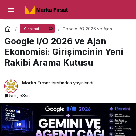
Google I/O 2026 ve Ajan Ekonomisi:
Girişimcinin Yeni Rakibi Arama Kutusu
Yorum Yap
Google I/O 2026 ve Ajan
Girişimcilik
Ekonomisi: Girişimcinin Yeni
Google I/O 2026 ve Ajan
Rakibi Arama Kutusu
Ekonomisi: Girişimcinin Yeni
Rakibi Arama Kutusu
Marka Fırsat
tarafından yayınlandı
5dk, 53sn