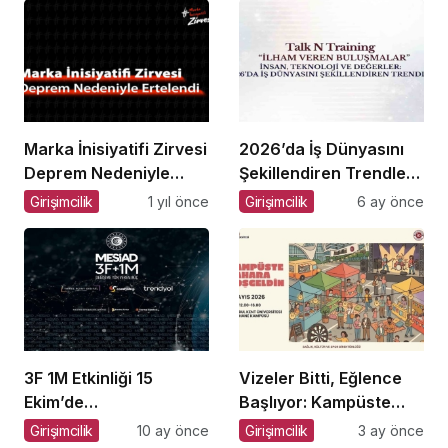
Marka İnisiyatifi Zirvesi
2026’da İş Dünyasını
Deprem Nedeniyle
Şekillendiren Trendler
Ertelendi
Talk N Training “İlham
Girişimcilik
1 yıl önce
Girişimcilik
6 ay önce
Veren Buluşmalar”
Serisinde!
3F 1M Etkinliği 15
Vizeler Bitti, Eğlence
Ekim’de
Başlıyor: Kampüste
Gerçekleşecek!
Bahar Festivali
Girişimcilik
10 ay önce
Girişimcilik
3 ay önce