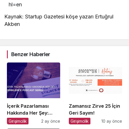
hl=en
Kaynak: Startup Gazetesi köşe yazarı Ertuğrul
Akben
Benzer Haberler
İçerik Pazarlaması
Zamansız Zirve 25 İçin
Hakkında Her Şey:
Geri Sayım!
İçeriklerce Podcast
Girişimcilik
2 ay önce
Girişimcilik
10 ay önce
Serisi