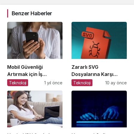
Benzer Haberler
Mobil Güvenliği
Zararlı SVG
Artırmak için İş
Dosyalarına Karşı
Yerlerinde Alınabilecek
Hazır Olun
Teknoloji
1 yıl önce
Teknoloji
10 ay önce
8 Temel Önlem