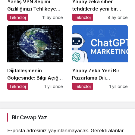
Yanlış VPN Seçimi
Yapay zekâ siber
Gizliliğinizi Tehlikeye
tehditlerde yeni bir
Atabilir
dönemi başlatıyor
Teknoloji
11 ay önce
Teknoloji
8 ay önce
Dijitalleşmenin
Yapay Zeka Yeni Bir
Gölgesinde: Bilgi Açığı
Pazarlama Dili
Büyüyor mu?
Konuşuyor:
Teknoloji
1 yıl önce
Teknoloji
1 yıl önce
ChatGPT’nin
Güncellemeleri ve
Markalara Yönelik
Fırsatlar
Bir Cevap Yaz
E-posta adresiniz yayınlanmayacak.
Gerekli alanlar