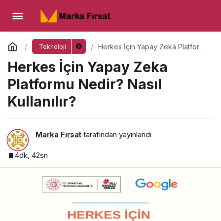
Herkes İçin Yapay Zeka Platformu Nedir?
Nasıl Kullanılır?
Yorum Yap
Herkes İçin Yapay Zeka Platformu
Teknoloji
Nedir? Nasıl Kullanılır?
Herkes İçin Yapay Zeka
Platformu Nedir? Nasıl
Kullanılır?
Marka Fırsat
tarafından yayınlandı
4dk, 42sn