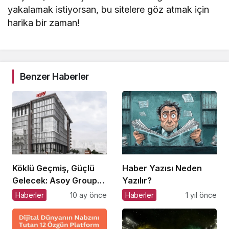
yakalamak istiyorsan, bu sitelere göz atmak için
harika bir zaman!
Benzer Haberler
Köklü Geçmiş, Güçlü
Haber Yazısı Neden
Gelecek: Asoy Group
Yazılır?
Türkiye’nin Değerini
Haberler
10 ay önce
Haberler
1 yıl önce
Yükseltiyor