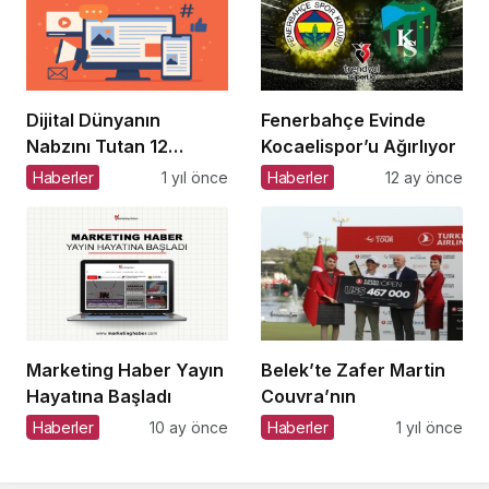
Dijital Dünyanın
Fenerbahçe Evinde
Nabzını Tutan 12
Kocaelispor’u Ağırlıyor
Özgün Platform
Haberler
1 yıl önce
Haberler
12 ay önce
Marketing Haber Yayın
Belek’te Zafer Martin
Hayatına Başladı
Couvra’nın
Haberler
10 ay önce
Haberler
1 yıl önce