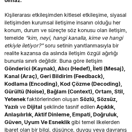
olmaz.
Kişilerarası etkileşimden kitlesel etkileşime, siyasal
iletişimden kurumsal iletişime insanın olduğu her
konum, durum ve süreçte söz konusu olan iletişim,
temelde
“kim, neyi, hangi kanalla, kime ve hangi
etkiyle iletiyor?”
soru setinin yanıtlanmasıyla bir
realite kazansa da aslında iletişim özgül ağırlığı
bununla sınırlı değildir. Buna göre iletişim
Gönderici (Kaynak), Alıcı (Hedef), İleti (Mesaj),
Kanal (Araç), Geri Bildirim (Feedback),
Kodlama (Encoding), Kod Çözme (Decoding),
Gürültü (Noise), Bağlam (Context), Ortam, Stil,
Yetenek
faktörlerinden oluşan
Sözlü, Sözsüz,
Yazılı
ve
Dijital
şeklinde tasnif edilen
Açıklık,
Anlaşılırlık, Aktif Dinleme, Empati, Doğruluk,
Güven, Uyum Ve Esneklik
gibi temel ilkelerden
ibaret olan bir bilgi, düşünce, duygu veya davranış