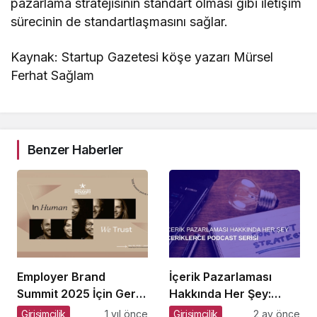
pazarlama stratejisinin standart olması gibi iletişim
sürecinin de standartlaşmasını sağlar.
Kaynak: Startup Gazetesi köşe yazarı Mürsel
Ferhat Sağlam
Benzer Haberler
Employer Brand
İçerik Pazarlaması
Summit 2025 İçin Geri
Hakkında Her Şey:
Sayım!
İçeriklerce Podcast
Girişimcilik
1 yıl önce
Girişimcilik
2 ay önce