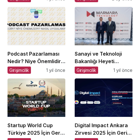
Serisi
Podcast Pazarlaması
Sanayi ve Teknoloji
Nedir? Niye Önemlidir?
Bakanlığı Heyeti
Podcast Pazarlaması
Marmara Teknokent’i
Girişimcilik
1 yıl önce
Girişimcilik
1 yıl önce
Nasıl Yapılır?
Ziyaret Etti!
Startup World Cup
Digital Impact Ankara
Türkiye 2025 İçin Geri
Zirvesi 2025 İçin Geri