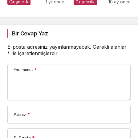
Sayım!
Sayım!
Girişimcilik
1 yıl önce
Girişimcilik
10 ay önce
Bir Cevap Yaz
E-posta adresiniz yayınlanmayacak.
Gerekli alanlar
*
ile işaretlenmişlerdir
Yorumunuz
*
Adınız
*
E-Posta
*