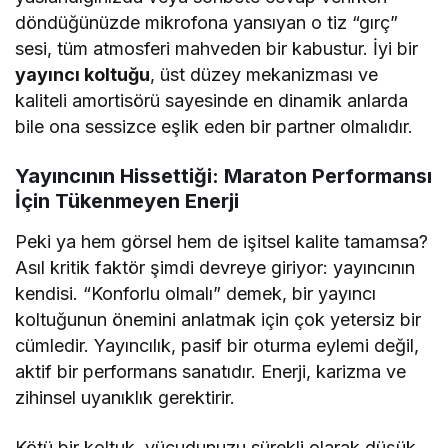
döndüğünüzde mikrofona yansıyan o tiz “gırç”
sesi, tüm atmosferi mahveden bir kabustur. İyi bir
yayıncı koltuğu
, üst düzey mekanizması ve
kaliteli amortisörü sayesinde en dinamik anlarda
bile ona sessizce eşlik eden bir partner olmalıdır.
Yayıncının Hissettiği: Maraton Performansı
İçin Tükenmeyen Enerji
Peki ya hem görsel hem de işitsel kalite tamamsa?
Asıl kritik faktör şimdi devreye giriyor: yayıncının
kendisi. “Konforlu olmalı” demek, bir yayıncı
koltuğunun önemini anlatmak için çok yetersiz bir
cümledir. Yayıncılık, pasif bir oturma eylemi değil,
aktif bir performans sanatıdır. Enerji, karizma ve
zihinsel uyanıklık gerektirir.
Kötü bir koltuk, vücudunuzu sürekli olarak düşük