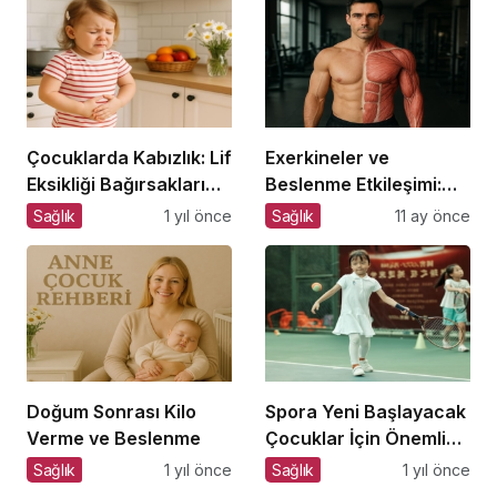
Çocuklarda Kabızlık: Lif
Exerkineler ve
Eksikliği Bağırsakları
Beslenme Etkileşimi:
Nasıl Yavaşlatır?
Metabolik Sağlıkta Yeni
Sağlık
1 yıl önce
Sağlık
11 ay önce
Bir Perspektif
Doğum Sonrası Kilo
Spora Yeni Başlayacak
Verme ve Beslenme
Çocuklar İçin Önemli
Adımlar
Sağlık
1 yıl önce
Sağlık
1 yıl önce