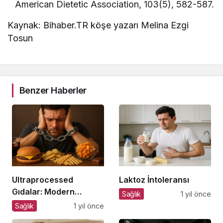
American Dietetic Association, 103(5), 582-587.
Kaynak: Bihaber.TR köşe yazarı Melina Ezgi
Tosun
Benzer Haberler
Ultraprocessed
Laktoz İntoleransı
Gıdalar: Modern
Sağlık
1 yıl önce
Tabağın Gizli
Sağlık
1 yıl önce
Psikobiyolojisi