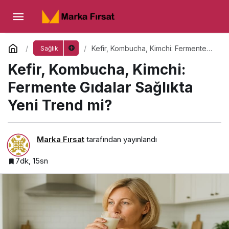
Kefir, Kombucha, Kimchi: Fermente Gıdalar
Sağlıkta Yeni Trend mi?
Yorum Yap
Kefir, Kombucha, Kimchi: Fermente
Sağlık
Gıdalar Sağlıkta Yeni Trend mi?
Kefir, Kombucha, Kimchi:
Fermente Gıdalar Sağlıkta
Yeni Trend mi?
Marka Fırsat
tarafından yayınlandı
7dk, 15sn