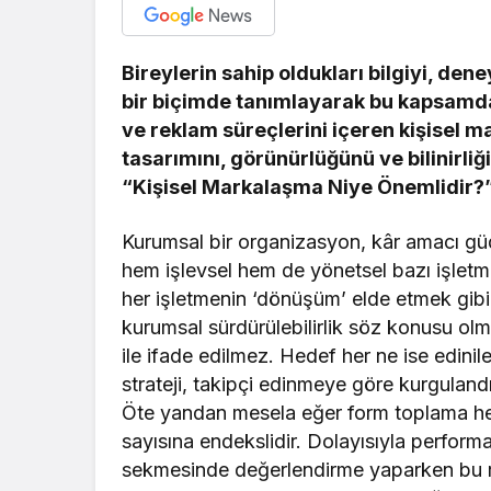
Bireylerin sahip oldukları bilgiyi, den
bir biçimde tanımlayarak bu kapsamda 
ve reklam süreçlerini içeren kişisel 
tasarımını, görünürlüğünü ve bilinirliğ
“Kişisel Markalaşma Niye Önemlidir?”
Kurumsal bir organizasyon, kâr amacı g
hem işlevsel hem de yönetsel bazı işlet
her işletmenin ‘dönüşüm’ elde etmek gibi b
kurumsal sürdürülebilirlik söz konusu ol
ile ifade edilmez. Hedef her ne ise edin
strateji, takipçi edinmeye göre kurgulan
Öte yandan mesela eğer form toplama he
sayısına endekslidir. Dolayısıyla perfor
sekmesinde değerlendirme yaparken bu r