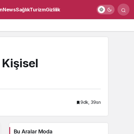
n
News
Sağlık
Turizm
Gizlilik
Kişisel
9dk, 39sn
Bu Aralar Moda