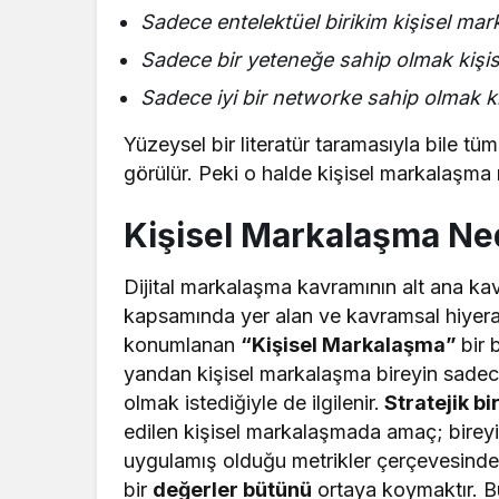
Sadece entelektüel birikim kişisel mark
Sadece bir yeteneğe sahip olmak kişise
Sadece iyi bir networke sahip olmak ki
Yüzeysel bir literatür taramasıyla bile tü
görülür. Peki o halde kişisel markalaşma 
Kişisel Markalaşma Ne
Dijital markalaşma kavramının alt ana kav
kapsamında yer alan ve kavramsal hiyerar
konumlanan
“Kişisel Markalaşma”
bir 
yandan kişisel markalaşma bireyin sade
olmak istediğiyle de ilgilenir.
Stratejik bi
edilen kişisel markalaşmada amaç; bireyi
uygulamış olduğu metrikler çerçevesinde 
bir
değerler bütünü
ortaya koymaktır. B