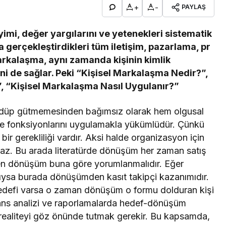
+
-
PAYLAŞ
eyimi, değer yargılarını ve yetenekleri sistematik
gerçekleştirdikleri tüm iletişim, pazarlama, pr
markalaşma, aynı zamanda kişinin kimlik
ini de sağlar. Peki “Kişisel Markalaşma Nedir?”,
, “Kişisel Markalaşma Nasıl Uygulanır?”
üdüp gütmemesinden bağımsız olarak hem olgusal
me fonksiyonlarını uygulamakla yükümlüdür. Çünkü
ir gerekliliği vardır. Aksi halde organizasyon için
maz. Bu arada literatürde dönüşüm her zaman satış
ilen dönüşüm buna göre yorumlanmalıdır. Eğer
dıysa burada dönüşümden kasıt takipçi kazanımıdır.
defi varsa o zaman dönüşüm o formu dolduran kişi
mans analizi ve raporlamalarda hedef-dönüşüm
ealiteyi göz önünde tutmak gerekir. Bu kapsamda,