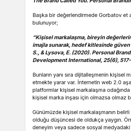
The Brand Called You. Personal Brandi
Başka bir değerlendirmede Gorbatov et al
bulunuyor;
“Kişisel markalaşma, bireyin değerlerini
imajla sunarak, hedef kitlesinde güven 
S., & Lysova, E. (2020). Personal Bran
Development International, 25(6), 517
Bunların yanı sıra dijitalleşmenin kişisel
etmekte yarar var. İnternetin web 2.0 aşam
platformlar kişisel markalaşma odağında s
kişisel marka inşası için olmazsa olmaz 
Günümüzde kişisel markalaşmanın belirli 
olduğu düşüncesi de oldukça yaygın. Ör
deneyim veya sadece sosyal medyadaki tak