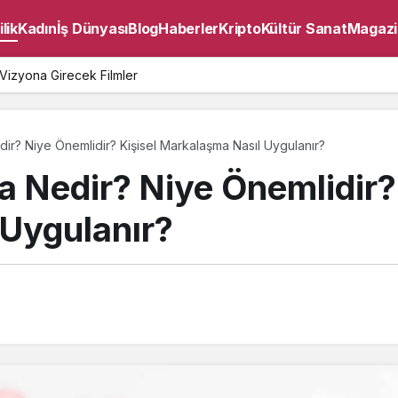
lik
Kadın
İş Dünyası
Blog
Haberler
Kripto
Kültür Sanat
Magazi
Vizyona Girecek Filmler
dir? Niye Önemlidir? Kişisel Markalaşma Nasıl Uygulanır?
 Nedir? Niye Önemlidir? 
Uygulanır?