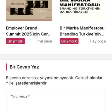
Employer Brand
Bir Marka Manifestosu:
Summit 2025 İçin Geri
Branding Türkiye’nin
Sayım!
Marka Hikayesi
Girişimcilik
1 yıl önce
Girişimcilik
7 ay önce
Bir Cevap Yaz
E-posta adresiniz yayınlanmayacak.
Gerekli alanlar
*
ile işaretlenmişlerdir
Yorumunuz
*