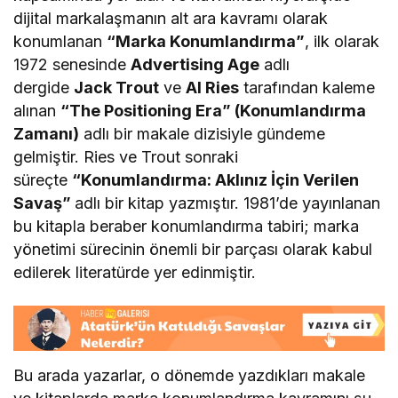
dijital markalaşmanın alt ara kavramı olarak
konumlanan
“Marka Konumlandırma”
, ilk olarak
1972 senesinde
Advertising Age
adlı
dergide
Jack Trout
ve
Al Ries
tarafından kaleme
alınan
“The Positioning Era” (Konumlandırma
Zamanı)
adlı bir makale dizisiyle gündeme
gelmiştir. Ries ve Trout sonraki
süreçte
“Konumlandırma: Aklınız İçin Verilen
Savaş”
adlı bir kitap yazmıştır. 1981’de yayınlanan
bu kitapla beraber konumlandırma tabiri; marka
yönetimi sürecinin önemli bir parçası olarak kabul
edilerek literatürde yer edinmiştir.
Bu arada yazarlar, o dönemde yazdıkları makale