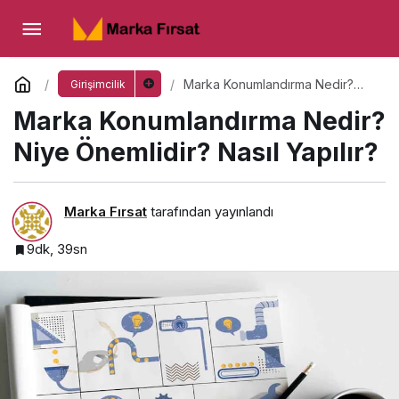
Marka Konumlandırma Nedir? Niye
Önemlidir? Nasıl Yapılır?
Yorum Yap
Marka Konumlandırma Nedir?
Girişimcilik
Niye Önemlidir? Nasıl Yapılır?
Marka Konumlandırma Nedir?
Niye Önemlidir? Nasıl Yapılır?
Marka Fırsat
tarafından yayınlandı
9dk, 39sn