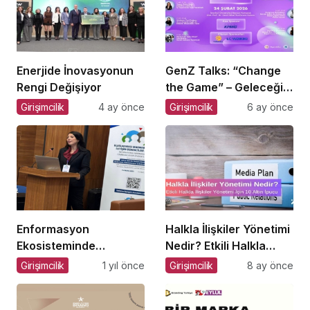
Enerjide İnovasyonun
GenZ Talks: “Change
Rengi Değişiyor
the Game” – Geleceği
Tasarlayanlar Sahne
Girişimcilik
4 ay önce
Girişimcilik
6 ay önce
Alıyor!
Enformasyon
Halkla İlişkiler Yönetimi
Ekosisteminde
Nedir? Etkili Halkla
Dezenformasyon ve
İlişkiler Yönetimi İçin 10
Girişimcilik
1 yıl önce
Girişimcilik
8 ay önce
Çözüm Arayışları
Altın İpucu