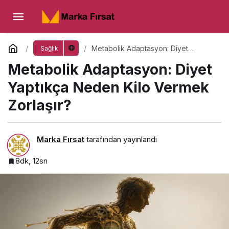
Metabolik Adaptasyon: Diyet Yaptıkça
Neden Kilo Vermek Zorlaşır?
Yorum Yap
Metabolik Adaptasyon: Diyet
Sağlık
Yaptıkça Neden Kilo Vermek
Metabolik Adaptasyon: Diyet
Zorlaşır?
Yaptıkça Neden Kilo Vermek
Zorlaşır?
Marka Fırsat
tarafından yayınlandı
8dk, 12sn