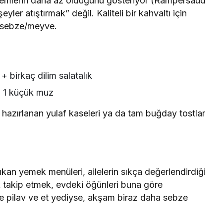
blemlerin daha az olduğunu gösteriyor (Rampersaud
yler atıştırmak” değil. Kaliteli bir kahvaltı için
+ sebze/meyve.
 birkaç dilim salatalık
 + 1 küçük muz
hazırlanan yulaf kaseleri ya da tam buğday tostlar
ıkan yemek menüleri, ailelerin sıkça değerlendirdiği
k takip etmek, evdeki öğünleri buna göre
 pilav ve et yediyse, akşam biraz daha sebze