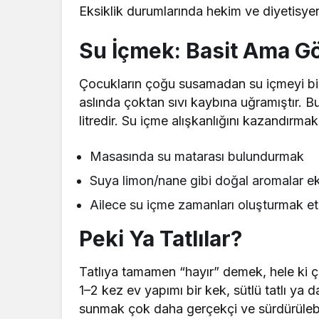
Eksiklik durumlarında hekim ve diyetisye
Su İçmek: Basit Ama 
Çocukların çoğu susamadan su içmeyi bil
aslında çoktan sıvı kaybına uğramıştır. B
litredir. Su içme alışkanlığını kazandırmak 
Masasında su matarası bulundurmak
Suya limon/nane gibi doğal aromalar e
Ailece su içme zamanları oluşturmak etkil
Peki Ya Tatlılar?
Tatlıya tamamen “hayır” demek, hele ki
1–2 kez ev yapımı bir kek, sütlü tatlı ya 
sunmak çok daha gerçekçi ve sürdürülebili