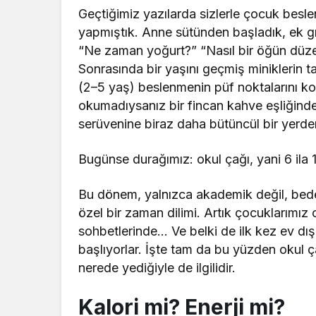
Geçtiğimiz yazılarda sizlerle çocuk besle
yapmıştık. Anne sütünden başladık, ek gı
“Ne zaman yoğurt?” “Nasıl bir öğün düzen
Sonrasında bir yaşını geçmiş miniklerin 
(2–5 yaş) beslenmenin püf noktalarını k
okumadıysanız bir fincan kahve eşliğin
serüvenine biraz daha bütüncül bir yer
Bugünse durağımız: okul çağı, yani 6 ila 
Bu dönem, yalnızca akademik değil, beden
özel bir zaman dilimi. Artık çocuklarımız 
sohbetlerinde… Ve belki de ilk kez ev dış
başlıyorlar. İşte tam da bu yüzden okul ç
nerede yediğiyle de ilgilidir.
Kalori mi? Enerji mi?