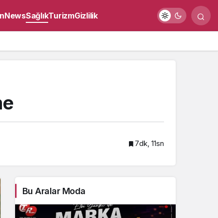
n
News
Sağlık
Turizm
Gizlilik
me
7dk, 11sn
Bu Aralar Moda