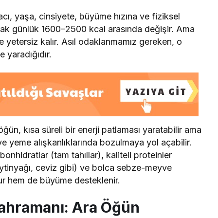
acı, yaşa, cinsiyete, büyüme hızına ve fiziksel
arak günlük 1600–2500 kcal arasında değişir. Ama
yetersiz kalır. Asıl odaklanmamız gereken, o
e yaradığıdır.
ğün, kısa süreli bir enerji patlaması yaratabilir ama
 ve yeme alışkanlıklarında bozulmaya yol açabilir.
nhidratlar (tam tahıllar), kaliteli proteinler
(zeytinyağı, ceviz gibi) ve bolca sebze-meyve
lur hem de büyüme desteklenir.
Kahramanı: Ara Öğün