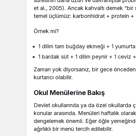
süresinin daha uzun ve davranışsal pro
et al., 2005). Ancak kahvaltı demek “bir şe
temel üçlümüz: karbonhidrat + protein 
Örnek mi?
1 dilim tam buğday ekmeği + 1 yumurta +
1 bardak süt + 1 dilim peynir + 1 ceviz
Zaman yok diyorsanız, bir gece önceden 
kurtarıcı olabilir.
Okul Menülerine Bakış
Devlet okullarında ya da özel okullarda ç
konular arasında. Menüleri haftalık olara
dengelemek önemli. Eğer öğle yemeğinde
ağırlıklı bir menü tercih edilebilir.