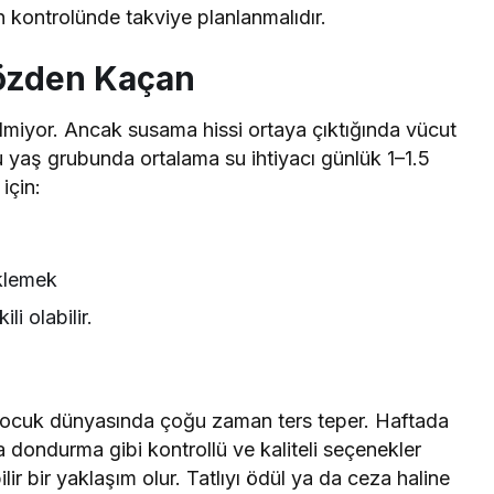
n kontrolünde takviye planlanmalıdır.
Gözden Kaçan
miyor. Ancak susama hissi ortaya çıktığında vücut
u yaş grubunda ortalama su ihtiyacı günlük 1–1.5
için:
klemek
i olabilir.
 çocuk dünyasında çoğu zaman ters teper. Haftada
da dondurma gibi kontrollü ve kaliteli seçenekler
r bir yaklaşım olur. Tatlıyı ödül ya da ceza haline