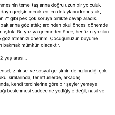
nmesinin temel taşlarına doğru uzun bir yolculuk
daya geçişin merak edilen detaylarını konuştuk,
i?” gibi pek çok soruya birlikte cevap aradık.
tabaklarına göz attık; ardından okul öncesi dönemde
onuştuk. Bu yazıya geçmeden önce, henüz o yazıları
de göz atmanızı öneririm. Çocuğunuzun büyüme
den bakmak mümkün olacaktır.
12 yaş arası…
sel, zihinsel ve sosyal gelişimin de hızlandığı çok
okul sıralarında, teneffüslerde, arkadaş
ında, kendi tercihlerine göre bir şeyler yemeye
ağı beslenmesi sadece ne yediğiyle değil, nasıl ve