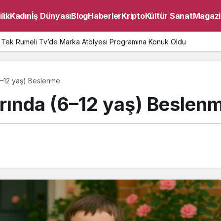
lik
Kadın
İş Dünyası
Blog
Haberler
Kripto
Kültür Sanat
Magazi
 Tek Rumeli Tv’de Marka Atölyesi Programına Konuk Oldu
6–12 yaş) Beslenme
rında (6–12 yaş) Beslen