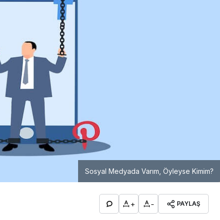
Sosyal Medyada Varım, Öyleyse Kimim?
+
-
PAYLAŞ