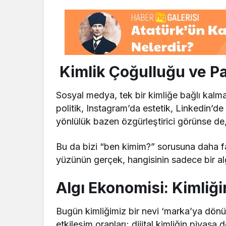
Kimlik Çoğulluğu ve P
Sosyal medya, tek bir kimliğe bağlı kalmay
politik, Instagram’da estetik, Linkedin’de
yönlülük bazen özgürleştirici görünse de, 
Bu da bizi “ben kimim?” sorusuna daha fa
yüzünün gerçek, hangisinin sadece bir al
Algı Ekonomisi: Kimliği
Bugün kimliğimiz bir nevi ‘marka’ya dönüşt
etkileşim oranları; dijital kimliğin piyasa