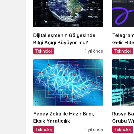
Dijitalleşmenin Gölgesinde:
Telegram
Bilgi Açığı Büyüyor mu?
Gelir Eld
Mümkün
Teknoloji
1 yıl önce
Teknoloji
Yapay Zeka ile Hazır Bilgi,
Rusya Ba
Eksik Yaratıcılık
Grubu Wi
Aldı
Teknoloji
1 yıl önce
Teknoloji