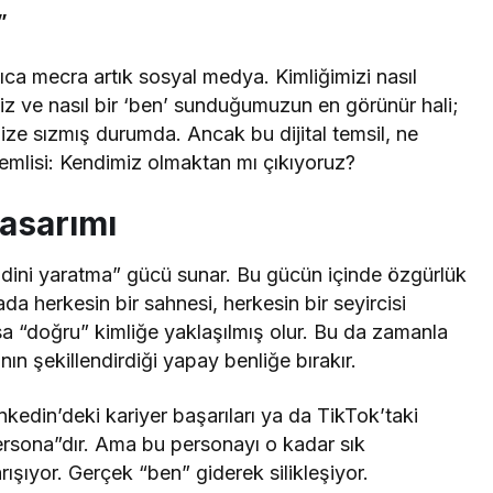
”
lıca mecra artık sosyal medya. Kimliğimizi nasıl
miz ve nasıl bir ‘ben’ sunduğumuzun en görünür hali;
mize sızmış durumda. Ancak bu dijital temsil, ne
emlisi: Kendimiz olmaktan mı çıkıyoruz?
Tasarımı
ndini yaratma” gücü sunar. Bu gücün içinde özgürlük
da herkesin bir sahnesi, herkesin bir seyircisi
ırsa “doğru” kimliğe yaklaşılmış olur. Bu da zamanla
nın şekillendirdiği yapay benliğe bırakır.
inkedin’deki kariyer başarıları ya da TikTok’taki
persona”dır. Ama bu personayı o kadar sık
ışıyor. Gerçek “ben” giderek silikleşiyor.