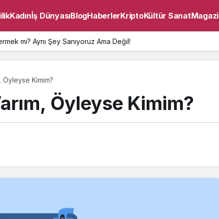
lik
Kadın
İş Dünyası
Blog
Haberler
Kripto
Kültür Sanat
Magazi
ermek mi? Aynı Şey Sanıyoruz Ama Değil!
 Öyleyse Kimim?
arım, Öyleyse Kimim?