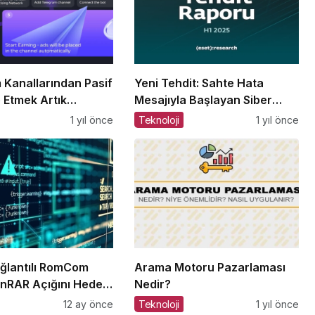
 Kanallarından Pasif
Yeni Tehdit: Sahte Hata
e Etmek Artık
Mesajıyla Başlayan Siber
Saldırılar Yükselişte
1 yıl önce
Teknoloji
1 yıl önce
ğlantılı RomCom
Arama Motoru Pazarlaması
nRAR Açığını Hedef
Nedir?
12 ay önce
Teknoloji
1 yıl önce