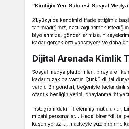
“Kimliğin Yeni Sahnesi: Sosyal Medya
21.yüzyılda kendimizi ifade ettiğimiz baş
tanımladığımız, nasıl algılanmak istediği
biyolarımıza, gönderilerimize, hikayeleri
kadar gerçek bizi yansıtıyor? Ve daha ön
Dijital Arenada Kimlik 
Sosyal medya platformları, bireylere “ke
kadar tuzak da vardır. Çünkü dijital dünya
vardır. Bir gönderi, beğeniyle taçlandırıl
otantik benliğin yerini, onaylanma ihtiyacı
Instagram’daki filtrelenmiş mutluluklar, L
mizahi persona’lar… Hepsi birer “dijital 
kuşanıyoruz ki, maskeyle yüz birbirine kar