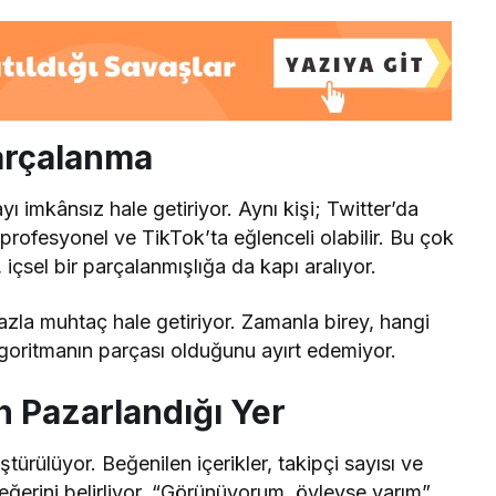
arçalanma
ı imkânsız hale getiriyor. Aynı kişi; Twitter’da
 profesyonel ve TikTok’ta eğlenceli olabilir. Bu çok
içsel bir parçalanmışlığa da kapı aralıyor.
zla muhtaç hale getiriyor. Zamanla birey, hangi
goritmanın parçası olduğunu ayırt edemiyor.
n Pazarlandığı Yer
ürülüyor. Beğenilen içerikler, takipçi sayısı ve
 değerini belirliyor. “Görünüyorum, öyleyse varım”