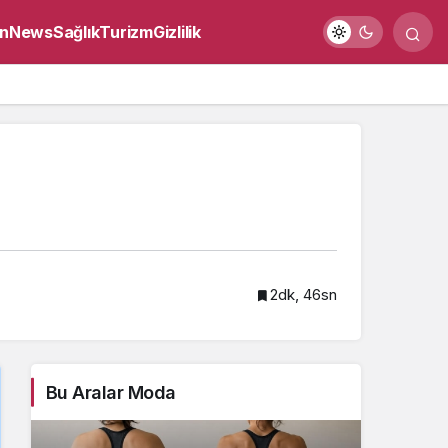
n
News
Sağlık
Turizm
Gizlilik
2dk, 46sn
Bu Aralar Moda