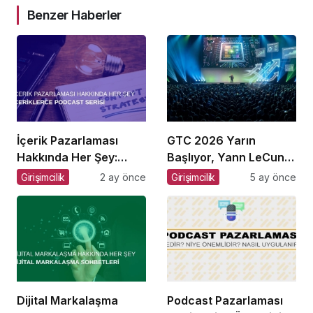
Benzer Haberler
İçerik Pazarlaması
GTC 2026 Yarın
Hakkında Her Şey:
Başlıyor, Yann LeCun
İçeriklerce Podcast
$1B Seed Aldı: AI
Girişimcilik
2 ay önce
Girişimcilik
5 ay önce
Serisi
Fonlama Çılgınlığı
Dijital Markalaşma
Podcast Pazarlaması