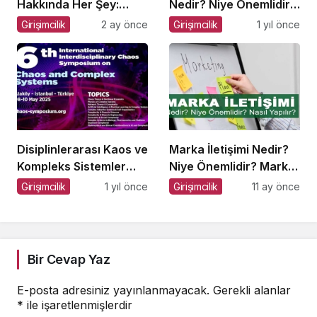
Hakkında Her Şey:
Nedir? Niye Önemlidir?
Dijital Markalaşma
Podcast Pazarlaması
Girişimcilik
2 ay önce
Girişimcilik
1 yıl önce
Sohbetleri Podcast
Nasıl Yapılır?
Serisi
Disiplinlerarası Kaos ve
Marka İletişimi Nedir?
Kompleks Sistemler
Niye Önemlidir? Marka
Sempozyumu İçin Geri
İletişimi Nasıl Yapılır?
Girişimcilik
1 yıl önce
Girişimcilik
11 ay önce
Sayım!
Bir Cevap Yaz
E-posta adresiniz yayınlanmayacak.
Gerekli alanlar
*
ile işaretlenmişlerdir