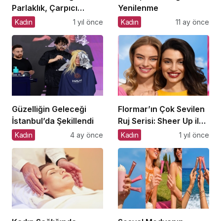
Parlaklık, Çarpıcı
Yenilenme
Dolgunluk: Flormar Lift
Kadın
1 yıl önce
Kadın
11 ay önce
Up Plumper Gloss &
Lipliner
Güzelliğin Geleceği
Flormar’ın Çok Sevilen
İstanbul’da Şekillendi
Ruj Serisi: Sheer Up ile
Gülümse
Kadın
4 ay önce
Kadın
1 yıl önce