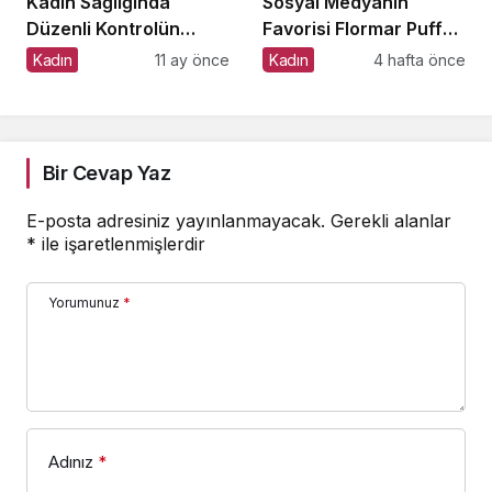
Kadın Sağlığında
Sosyal Medyanın
Düzenli Kontrolün
Favorisi Flormar Puffy
Önemi
Liquid Blush Serisine
Kadın
11 ay önce
Kadın
4 hafta önce
Yeni Renkler Eklendi!
Bir Cevap Yaz
E-posta adresiniz yayınlanmayacak.
Gerekli alanlar
*
ile işaretlenmişlerdir
Yorumunuz
*
Adınız
*