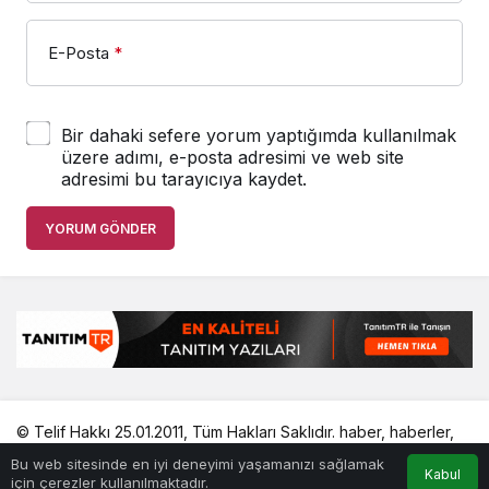
E-Posta
*
Bir dahaki sefere yorum yaptığımda kullanılmak
üzere adımı, e-posta adresimi ve web site
adresimi bu tarayıcıya kaydet.
YORUM GÖNDER
© Telif Hakkı 25.01.2011, Tüm Hakları Saklıdır.
haber
,
haberler
,
gezilecek yerler
,
en iyiler listesi
,
bihaber
,
startup
,
sağlıklı
,
Bu web sitesinde en iyi deneyimi yaşamanızı sağlamak
eshaber
,
kadın
,
habertr
Kabul
için çerezler kullanılmaktadır.