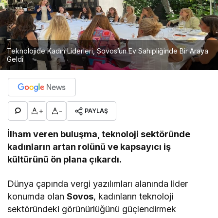
Teknolojide Kadın Liderleri, Sovos’un Ev Sahipliğinde Bir Araya
Geldi
+
-
PAYLAŞ
İlham veren buluşma, teknoloji sektöründe
kadınların artan rolünü ve kapsayıcı iş
kültürünü ön plana çıkardı.
Dünya çapında vergi yazılımları alanında lider
konumda olan
Sovos
, kadınların teknoloji
sektöründeki görünürlüğünü güçlendirmek