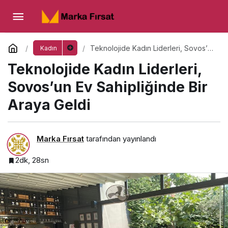
Teknolojide Kadın Liderleri, Sovos’un Ev
Sahipliğinde Bir Araya Geldi
Yorum Yap
Teknolojide Kadın Liderleri, Sovos’un
Kadın
Ev Sahipliğinde Bir Araya Geldi
Teknolojide Kadın Liderleri,
Sovos’un Ev Sahipliğinde Bir
Araya Geldi
Marka Fırsat
tarafından yayınlandı
2dk, 28sn