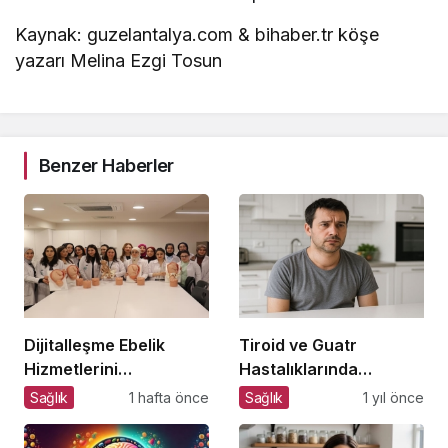
Kaynak: guzelantalya.com & bihaber.tr köşe
yazarı Melina Ezgi Tosun
Benzer Haberler
Dijitalleşme Ebelik
Tiroid ve Guatr
Hizmetlerini
Hastalıklarında
Dönüştürüyor
Beslenme Bilinci
Sağlık
1 hafta önce
Sağlık
1 yıl önce