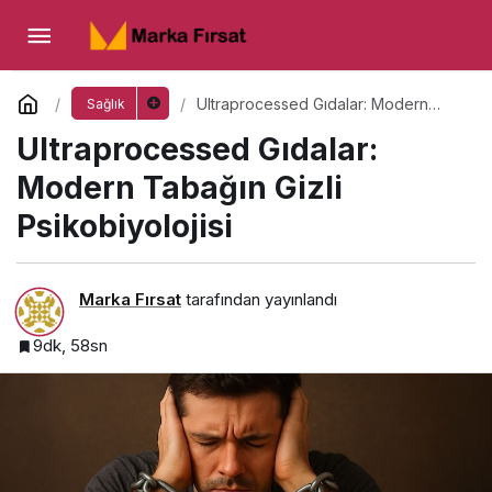
Ultraprocessed Gıdalar: Modern Tabağın
Gizli Psikobiyolojisi
Yorum Yap
Ultraprocessed Gıdalar: Modern
Sağlık
Tabağın Gizli Psikobiyolojisi
Ultraprocessed Gıdalar:
Modern Tabağın Gizli
Psikobiyolojisi
Marka Fırsat
tarafından yayınlandı
9dk, 58sn