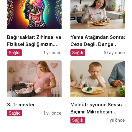
Bağırsaklar: Zihinsel ve
Yeme Atağından Sonra:
Fiziksel Sağlığımızın
Ceza Değil, Denge
Gizli Yöneticisi!
Zamanı
Sağlık
1 yıl önce
Sağlık
10 ay önce
3. Trimester
Malnütrisyonun Sessiz
Biçimi: Mikrobesin
Sağlık
1 yıl önce
Eksikliklerinin
Sağlık
1 yıl önce
Nörogelişim Üzerindeki