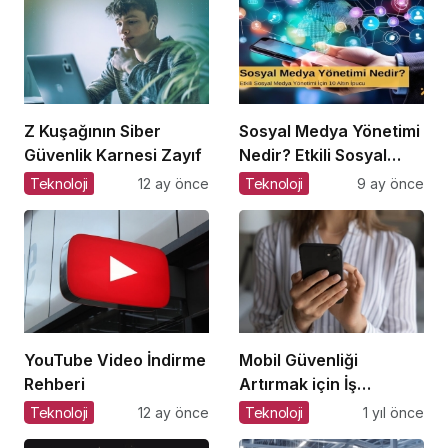
Z Kuşağının Siber
Sosyal Medya Yönetimi
Güvenlik Karnesi Zayıf
Nedir? Etkili Sosyal
Medya Yönetimi İçin 10
Teknoloji
12 ay önce
Teknoloji
9 ay önce
Altın İpucu
YouTube Video İndirme
Mobil Güvenliği
Rehberi
Artırmak için İş
Yerlerinde Alınabilecek
Teknoloji
12 ay önce
Teknoloji
1 yıl önce
8 Temel Önlem