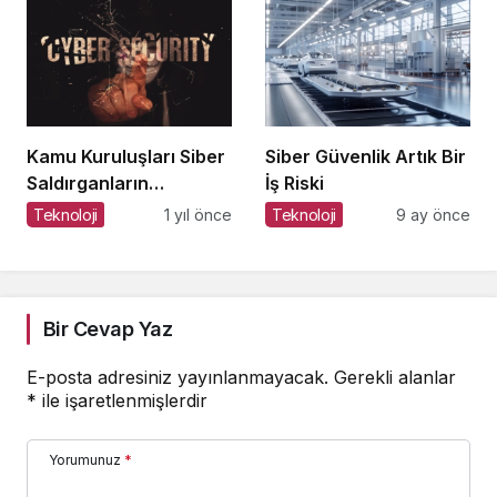
Kamu Kuruluşları Siber
Siber Güvenlik Artık Bir
Saldırganların
İş Riski
Hedefinde
Teknoloji
1 yıl önce
Teknoloji
9 ay önce
Bir Cevap Yaz
E-posta adresiniz yayınlanmayacak.
Gerekli alanlar
*
ile işaretlenmişlerdir
Yorumunuz
*