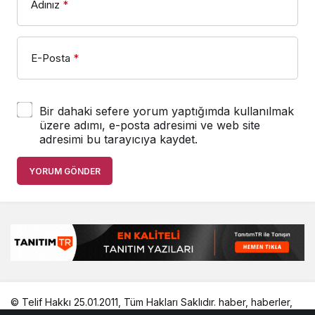
Adınız
*
E-Posta
*
Bir dahaki sefere yorum yaptığımda kullanılmak
üzere adımı, e-posta adresimi ve web site
adresimi bu tarayıcıya kaydet.
YORUM GÖNDER
© Telif Hakkı 25.01.2011, Tüm Hakları Saklıdır.
haber
,
haberler
,
gezilecek yerler
,
en iyiler listesi
,
bihaber
,
startup
,
sağlıklı
,