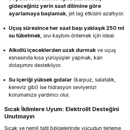
gideceğiniz yerin saat dilimine göre
ayarlamaya başlamak
, jet lag etkisini azaltıyor.
Uçuş süresince her saat başı yaklaşık 250 ml
su tüketmek
, sıvı kaybını önlemek için ideal.
Alkollü içeceklerden uzak durmak
ve uçuş
esnasında kısa yürüyüşler yapmak, kan
dolaşımını destekliyor.
Su içeriği yüksek gıdalar
(karpuz, salatalık,
kereviz gibi) ise hidrasyon seviyenizi
korumanıza yardımcı olur.
Sıcak İklimlere Uyum: Elektrolit Desteğini
Unutmayın
Sıcak ve nemli tatil bölgelerinde vücudun terleme