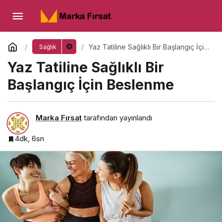
Yaz Tatiline Sağlıklı Bir Başlangıç İçin
Beslenme
Yorum Yap
Yaz Tatiline Sağlıklı Bir Başlangıç İçin
Sağlık
Beslenme
Yaz Tatiline Sağlıklı Bir
Başlangıç İçin Beslenme
Marka Fırsat
tarafından yayınlandı
4dk, 6sn