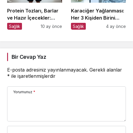
Protein Tozları, Barlar
Karaciğer Yağlanması:
ve Hazır İçecekler:
Her 3 Kişiden Birini
Sporda Takviye mi,
Tehdit Eden “Sessiz”
Sağlık
10 ay önce
Sağlık
4 ay önce
Tuzak mı?
Salgın
Bir Cevap Yaz
E-posta adresiniz yayınlanmayacak.
Gerekli alanlar
*
ile işaretlenmişlerdir
Yorumunuz
*