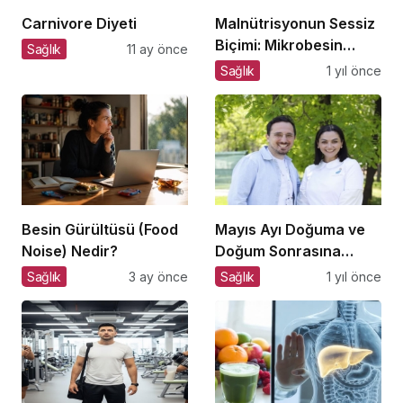
Carnivore Diyeti
Malnütrisyonun Sessiz
Biçimi: Mikrobesin
Sağlık
11 ay önce
Eksikliklerinin
Sağlık
1 yıl önce
Nörogelişim Üzerindeki
Etkisi
Besin Gürültüsü (Food
Mayıs Ayı Doğuma ve
Noise) Nedir?
Doğum Sonrasına
Hazırlık Atölyesi
Sağlık
3 ay önce
Sağlık
1 yıl önce