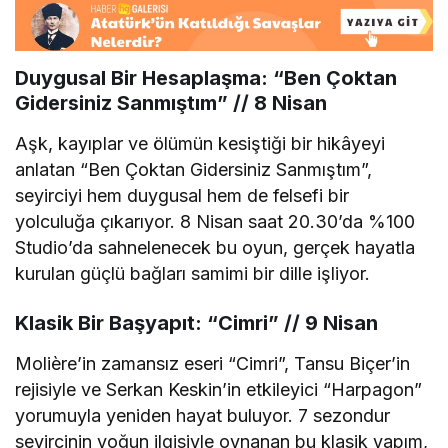
Duygusal Bir Hesaplaşma: “Ben Çoktan
Gidersiniz Sanmıştım” // 8 Nisan
Aşk, kayıplar ve ölümün kesiştiği bir hikâyeyi
anlatan “Ben Çoktan Gidersiniz Sanmıştım”,
seyirciyi hem duygusal hem de felsefi bir
yolculuğa çıkarıyor. 8 Nisan saat 20.30’da %100
Studio’da sahnelenecek bu oyun, gerçek hayatla
kurulan güçlü bağları samimi bir dille işliyor.
Klasik Bir Başyapıt: “Cimri” // 9 Nisan
Molière’in zamansız eseri “Cimri”, Tansu Biçer’in
rejisiyle ve Serkan Keskin’in etkileyici “Harpagon”
yorumuyla yeniden hayat buluyor. 7 sezondur
seyircinin yoğun ilgisiyle oynanan bu klasik yapım,