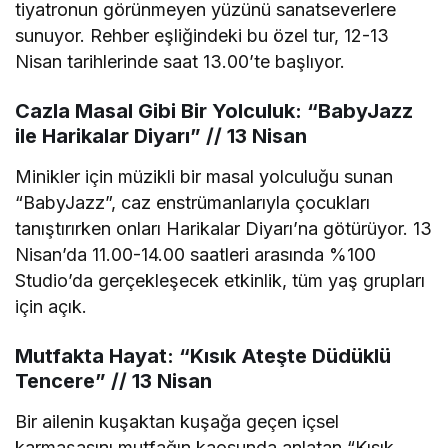
tiyatronun görünmeyen yüzünü sanatseverlere
sunuyor. Rehber eşliğindeki bu özel tur, 12-13
Nisan tarihlerinde saat 13.00’te başlıyor.
Cazla Masal Gibi Bir Yolculuk: “BabyJazz
ile Harikalar Diyarı” // 13 Nisan
Minikler için müzikli bir masal yolculuğu sunan
“BabyJazz”, caz enstrümanlarıyla çocukları
tanıştırırken onları Harikalar Diyarı’na götürüyor. 13
Nisan’da 11.00-14.00 saatleri arasında %100
Studio’da gerçekleşecek etkinlik, tüm yaş grupları
için açık.
Mutfakta Hayat: “Kısık Ateşte Düdüklü
Tencere” // 13 Nisan
Bir ailenin kuşaktan kuşağa geçen içsel
karmaşasını mutfağın kaosunda anlatan “Kısık