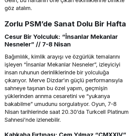
Gelin, bu haftanın öne çıkan etkinliklerine birlikte
göz atalım.
Zorlu PSM’de Sanat Dolu Bir Hafta
Cesur Bir Yolculuk: “İnsanlar Mekanlar
Nesneler” // 7-8 Nisan
Bağımlılık, kimlik arayışı ve özgürlük temalarını
işleyen “İnsanlar Mekanlar Nesneler”, izleyiciyi
insan ruhunun derinliklerinde bir yolculuğa
çıkarıyor. Merve Dizdar’ın güçlü performansıyla
sahneye taşınan bu özel yapım, geçmişin
yüklerinden arınma cesaretini ve “yukarıya
bakabilme” umudunu sorgulatıyor. Oyun, 7-8
Nisan tarihlerinde saat 20.30’da Turkcell Platinum
Sahnesi’nde izlenebilir.
Kahkaha Fırtınası: Cem Yılmaz “CMXXIV”