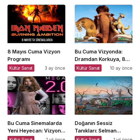
Aralık Vizyondaki
Paribu Cineverse’te
Filmler Açıklandı
Başlıyor!
8 Mayıs Cuma Vizyon
Bu Cuma Vizyonda:
Programı
Dramdan Korkuya, 8
Yeni Film
Kültür Sanat
3 ay önce
Kültür Sanat
10 ay önce
Sinemaseverlerle
Buluşuyor!
Bu Cuma Sinemalarda
Doğanın Sessiz
Yeni Heyecan: Vizyona
Tanıkları: Selman
Girecek Filmler Belli
Uzun’un Sanat
Kültür Sanat
1 yıl önce
Kültür Sanat
1 yıl önce