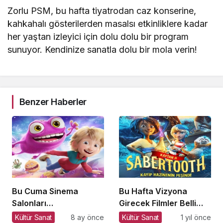
Zorlu PSM, bu hafta tiyatrodan caz konserine,
kahkahalı gösterilerden masalsı etkinliklere kadar
her yaştan izleyici için dolu dolu bir program
sunuyor. Kendinize sanatla dolu bir mola verin!
Benzer Haberler
Bu Cuma Sinema
Bu Hafta Vizyona
Salonları
Girecek Filmler Belli
Hareketleniyor: 26
Oldu: Sinema Keyfi
Kültür Sanat
8 ay önce
Kültür Sanat
1 yıl önce