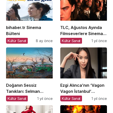
bihaber.tr Sinema
TLC, Ağustos Ayında
Bülteni
Filmseverlere Sinema
Dolu Akşamlar Sunuyor
Kültür Sanat
8 ay önce
Kültür Sanat
1 yıl önce
Doğanın Sessiz
Ezgi Alınca’nın ‘Vagon
Tanıkları: Selman
Vagon İstanbul’
Uzun’un Sanat
Yolculuğu: Bir Genç
Kültür Sanat
1 yıl önce
Kültür Sanat
1 yıl önce
Yolculuğu
Yazar, Şehri
Adımlayarak Edebiyata