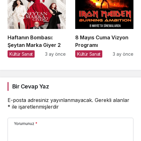
Dönüştürüyor
Haftanın Bombası:
8 Mayıs Cuma Vizyon
Şeytan Marka Giyer 2
Programı
Kültür Sanat
3 ay önce
Kültür Sanat
3 ay önce
Bir Cevap Yaz
E-posta adresiniz yayınlanmayacak.
Gerekli alanlar
*
ile işaretlenmişlerdir
Yorumunuz
*