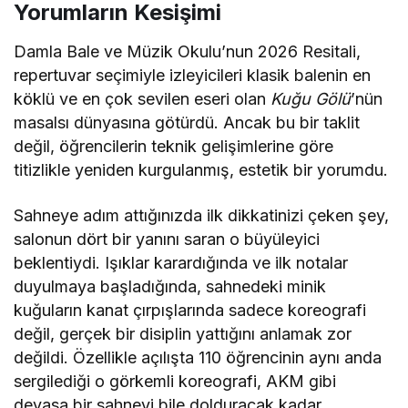
Yorumların Kesişimi
Damla Bale ve Müzik Okulu’nun 2026 Resitali,
repertuvar seçimiyle izleyicileri klasik balenin en
köklü ve en çok sevilen eseri olan
Kuğu Gölü
’nün
masalsı dünyasına götürdü. Ancak bu bir taklit
değil, öğrencilerin teknik gelişimlerine göre
titizlikle yeniden kurgulanmış, estetik bir yorumdu.
Sahneye adım attığınızda ilk dikkatinizi çeken şey,
salonun dört bir yanını saran o büyüleyici
beklentiydi. Işıklar karardığında ve ilk notalar
duyulmaya başladığında, sahnedeki minik
kuğuların kanat çırpışlarında sadece koreografi
değil, gerçek bir disiplin yattığını anlamak zor
değildi. Özellikle açılışta 110 öğrencinin aynı anda
sergilediği o görkemli koreografi, AKM gibi
devasa bir sahneyi bile dolduracak kadar