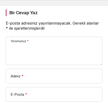
Bir Cevap Yaz
E-posta adresiniz yayınlanmayacak.
Gerekli alanlar
*
ile işaretlenmişlerdir
Yorumunuz
*
Adınız
*
E-Posta
*