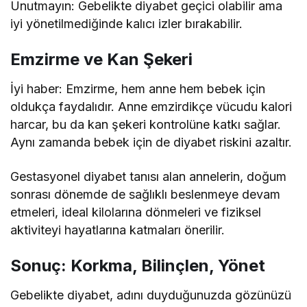
Unutmayın: Gebelikte diyabet geçici olabilir ama
iyi yönetilmediğinde kalıcı izler bırakabilir.
Emzirme ve Kan Şekeri
İyi haber: Emzirme, hem anne hem bebek için
oldukça faydalıdır. Anne emzirdikçe vücudu kalori
harcar, bu da kan şekeri kontrolüne katkı sağlar.
Aynı zamanda bebek için de diyabet riskini azaltır.
Gestasyonel diyabet tanısı alan annelerin, doğum
sonrası dönemde de sağlıklı beslenmeye devam
etmeleri, ideal kilolarına dönmeleri ve fiziksel
aktiviteyi hayatlarına katmaları önerilir.
Sonuç: Korkma, Bilinçlen, Yönet
Gebelikte diyabet, adını duyduğunuzda gözünüzü