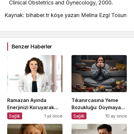
Clinical Obstetrics and Gynecology, 2000.
Kaynak: bihaber.tr köşe yazarı Melina Ezgi Tosun
Benzer Haberler
Ramazan Ayında
Tıkanırcasına Yeme
Enerjinizi Koruyarak
Bozukluğu: Doymayan
Oruç Tutmanın Püf
Duygular
Sağlık
1 yıl önce
Sağlık
10 ay önce
Noktaları