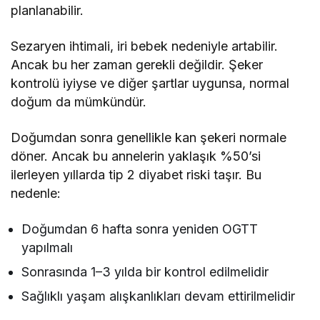
planlanabilir.
Sezaryen ihtimali, iri bebek nedeniyle artabilir.
Ancak bu her zaman gerekli değildir. Şeker
kontrolü iyiyse ve diğer şartlar uygunsa, normal
doğum da mümkündür.
Doğumdan sonra genellikle kan şekeri normale
döner. Ancak bu annelerin yaklaşık %50’si
ilerleyen yıllarda tip 2 diyabet riski taşır. Bu
nedenle:
Doğumdan 6 hafta sonra yeniden OGTT
yapılmalı
Sonrasında 1–3 yılda bir kontrol edilmelidir
Sağlıklı yaşam alışkanlıkları devam ettirilmelidir