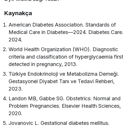
Kaynakça
American Diabetes Association. Standards of
Medical Care in Diabetes—2024. Diabetes Care.
2024.
World Health Organization (WHO). Diagnostic
criteria and classification of hyperglycaemia first
detected in pregnancy, 2013.
Türkiye Endokrinoloji ve Metabolizma Derneği.
Gestasyonel Diyabet Tanı ve Tedavi Rehberi,
2023.
Landon MB, Gabbe SG. Obstetrics: Normal and
Problem Pregnancies. Elsevier Health Sciences,
2020.
Jovanovic L. Gestational diabetes mellitus.