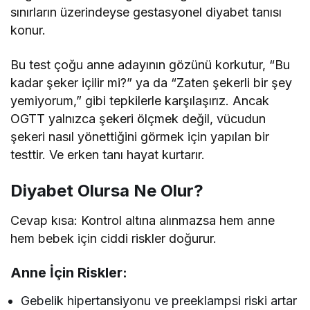
sınırların üzerindeyse gestasyonel diyabet tanısı
konur.
Bu test çoğu anne adayının gözünü korkutur, “Bu
kadar şeker içilir mi?” ya da “Zaten şekerli bir şey
yemiyorum,” gibi tepkilerle karşılaşırız. Ancak
OGTT yalnızca şekeri ölçmek değil, vücudun
şekeri nasıl yönettiğini görmek için yapılan bir
testtir. Ve erken tanı hayat kurtarır.
Diyabet Olursa Ne Olur?
Cevap kısa: Kontrol altına alınmazsa hem anne
hem bebek için ciddi riskler doğurur.
Anne İçin Riskler:
Gebelik hipertansiyonu ve preeklampsi riski artar