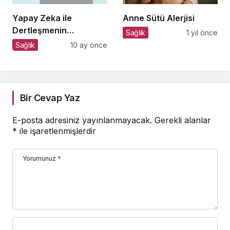
Yapay Zeka ile
Anne Sütü Alerjisi
Dertleşmenin
Sağlık
1 yıl önce
Görünmeyen
Sağlık
10 ay önce
Tehlikeleri!
Bir Cevap Yaz
E-posta adresiniz yayınlanmayacak.
Gerekli alanlar
*
ile işaretlenmişlerdir
Yorumunuz
*