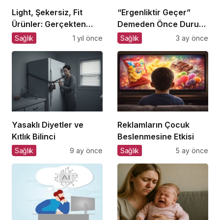
Light, Şekersiz, Fit
“Ergenliktir Geçer”
Ürünler: Gerçekten
Demeden Önce Durun
Daha Sağlıklı mı?
ve Dinleyin
Sağlık
1 yıl önce
Sağlık
3 ay önce
Yasaklı Diyetler ve
Reklamların Çocuk
Kıtlık Bilinci
Beslenmesine Etkisi
Sağlık
9 ay önce
Sağlık
5 ay önce