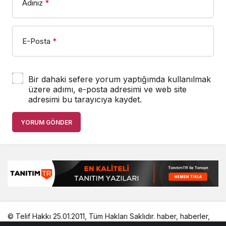
Adınız
*
E-Posta
*
Bir dahaki sefere yorum yaptığımda kullanılmak
üzere adımı, e-posta adresimi ve web site
adresimi bu tarayıcıya kaydet.
YORUM GÖNDER
© Telif Hakkı 25.01.2011, Tüm Hakları Saklıdır.
haber
,
haberler
,
gezilecek yerler
,
en iyiler listesi
,
bihaber
,
startup
,
sağlıklı
,