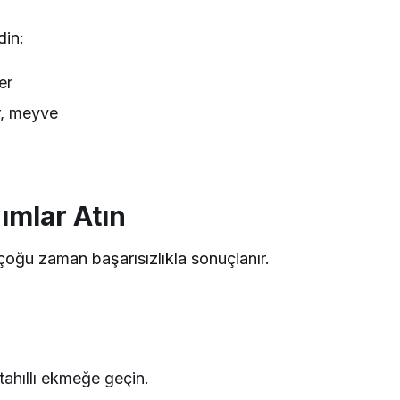
din:
er
ur, meyve
ımlar Atın
çoğu zaman başarısızlıkla sonuçlanır.
ahıllı ekmeğe geçin.