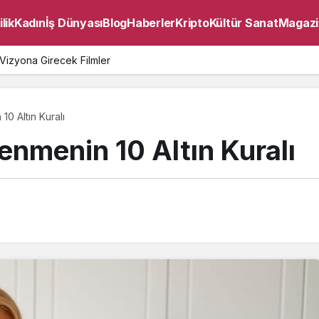
lik
Kadın
İş Dünyası
Blog
Haberler
Kripto
Kültür Sanat
Magazi
Vizyona Girecek Filmler
10 Altın Kuralı
lenmenin 10 Altın Kuralı