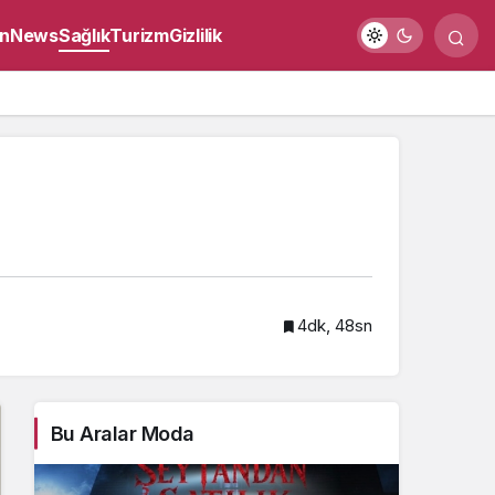
n
News
Sağlık
Turizm
Gizlilik
4dk, 48sn
Bu Aralar Moda