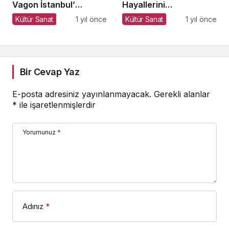
Vagon İstanbul’
Hayallerini
Yolculuğu: Bir Genç
Gerçekleştiriyor!
Kültür Sanat
1 yıl önce
Kültür Sanat
1 yıl önce
Yazar, Şehri
Adımlayarak Edebiyata
Dönüştürüyor
Bir Cevap Yaz
E-posta adresiniz yayınlanmayacak.
Gerekli alanlar
*
ile işaretlenmişlerdir
Yorumunuz
*
Adınız
*