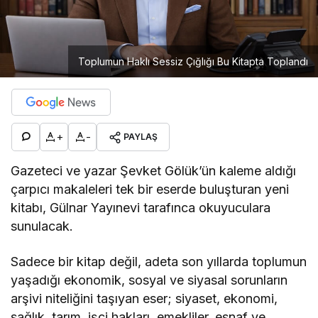
Toplumun Haklı Sessiz Çığlığı Bu Kitapta Toplandı
+
-
PAYLAŞ
Gazeteci ve yazar Şevket Gölük’ün kaleme aldığı
çarpıcı makaleleri tek bir eserde buluşturan yeni
kitabı, Gülnar Yayınevi tarafınca okuyuculara
sunulacak.
Sadece bir kitap değil, adeta son yıllarda toplumun
yaşadığı ekonomik, sosyal ve siyasal sorunların
arşivi niteliğini taşıyan eser; siyaset, ekonomi,
sağlık, tarım, işçi hakları, emekliler, esnaf ve