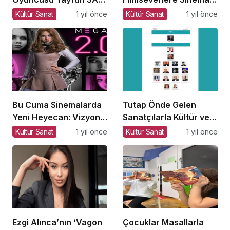
ile Söyleşi
Dolu Akşamlar Sunuyor
Kültür Sanat
1 yıl önce
Kültür Sanat
1 yıl önce
Bu Cuma Sinemalarda
Tutap Önde Gelen
Yeni Heyecan: Vizyona
Sanatçılarla Kültür ve
Girecek Filmler Belli
Sanat Yolucluğuna
Kültür Sanat
1 yıl önce
Kültür Sanat
1 yıl önce
Oldu
Devam Ediyor
Ezgi Alınca’nın ‘Vagon
Çocuklar Masallarla