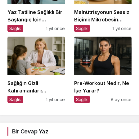
Yaz Tatiline Sağlıklı Bir
Malnütrisyonun Sessiz
Başlangıç İçin
Biçimi: Mikrobesin
Beslenme
Eksikliklerinin
Sağlık
1 yıl önce
Sağlık
1 yıl önce
Nörogelişim Üzerindeki
Etkisi
Sağlığın Gizli
Pre-Workout Nedir, Ne
Kahramanları:
İşe Yarar?
Diyetisyenlerimiz
Sağlık
1 yıl önce
Sağlık
8 ay önce
Bir Cevap Yaz