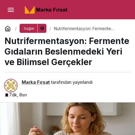
Nutrifermentasyon: Fermente Gıdaların
Beslenmedeki Yeri ve Bilimsel Gerçekler
Yorum Yap
Nutrifermentasyon: Fermente
Sağlık
Gıdaların Beslenmedeki Yeri ve
Nutrifermentasyon: Fermente
Bilimsel Gerçekler
Gıdaların Beslenmedeki Yeri
ve Bilimsel Gerçekler
Marka Fırsat
tarafından yayınlandı
7dk, 8sn