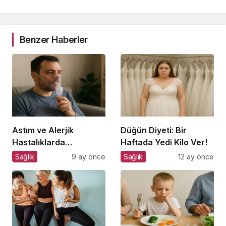
Benzer Haberler
Astım ve Alerjik
Düğün Diyeti: Bir
Hastalıklarda
Haftada Yedi Kilo Ver!
Beslenme
Sağlık
9 ay önce
Sağlık
12 ay önce